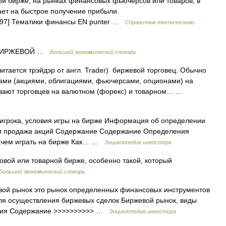
й бирже, на рынках финансовых фьючерсов или товаров, в
ает на быстрое получение прибыли.
bol/97] Тематики финансы EN punter …
Справочник технического
 БИРЖЕВОЙ …
Большой экономический словарь
итается трэйдэр от англ. Trader) биржевой торговец. Обычно
ами (акциями, облигациями, фьючерсами, опционами) на
ывают торговцев на валютном (форекс) и товарном… …
игрока, условия игры на бирже Информация об определении
ка и продажа акций Содержание Содержание Определения
Зачем играть на бирже Как… …
Энциклопедия инвестора
вой или товарной бирже, особенно такой, который
Большой экономический словарь
вой рынок это рынок определенных финансовых инструментов
я осуществления биржевых сделок Биржевой рынок, виды
ятия Содержание >>>>>>>>>> …
Энциклопедия инвестора