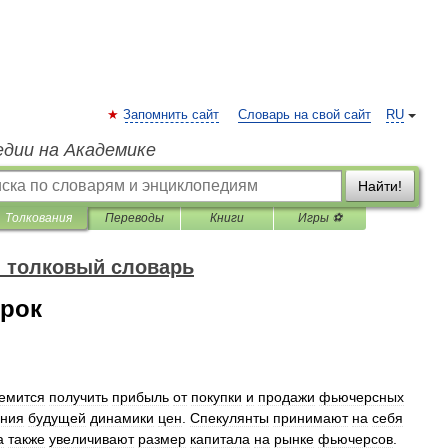
Запомнить сайт
Словарь на свой сайт
RU
едии на Академике
Найти!
Толкования
Переводы
Книги
Игры ⚽
 толковый словарь
грок
емится
получить
прибыль
от
покупки
и
продажи
фьючерсных
ния
будущей
динамики
цен
.
Спекулянты
принимают
на
себя
а
также
увеличивают
размер
капитала
на
рынке
фьючерсов
.